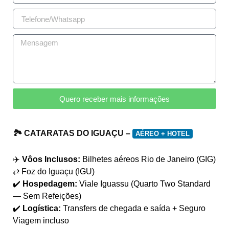
Quero receber mais informações
🏞️ CATARATAS DO IGUAÇU –
AÉREO + HOTEL
✈️
Vôos Inclusos:
Bilhetes aéreos Rio de Janeiro (GIG)
⇄ Foz do Iguaçu (IGU)
✔️
Hospedagem:
Viale Iguassu (Quarto Two Standard
— Sem Refeições)
✔️
Logística:
Transfers de chegada e saída + Seguro
Viagem incluso