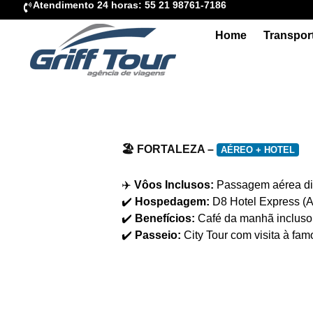
Atendimento 24 horas: 55 21 98761-7186
Home
Transpor
🏖️ FORTALEZA –
AÉREO + HOTEL
✈️
Vôos Inclusos:
Passagem aérea dir
✔️
Hospedagem:
D8 Hotel Express (A
✔️
Benefícios:
Café da manhã incluso 
✔️
Passeio:
City Tour com visita à f